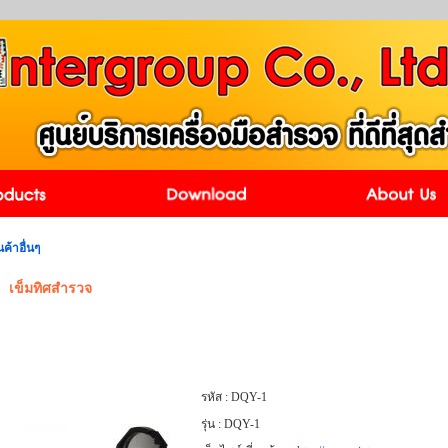
นค้าอื่นๆ
เข็มทิศสำรวจ
รหัส :
DQY-1
รุ่น :
DQY-1