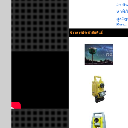
#softw
หาพิก
สูง
#gp
More...
ข่าวสารประชาสัมพันธ์