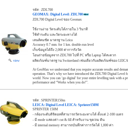
รหัส : ZDL700
GEOMAX: Digital Level: ZDL700
ZDL700 Digital Level ของ Geomax
ใช้งานง่าย วัดระดับได้ภายใน 3 วินาที
ใช้ทำระดับ และวัดระยะทางได้
เลนส์คมชัด มาตรฐาน Leica
Accuracy 0.7 mm. for 1 km. double-run level
เก็บข้อมูลได้ถึง 2,000 ค่าการรังวัด
โอนถ่ายข้อมูลจาก ZDL700 ไปที่ PC หรือ Laptop ได้สะดวก
view
ผลิตภํณฑ์มาตรฐาน Switzerland เช่นเดียวกับผลิตภํณฑ์ของ LEIC
At GeoMax we understand that you require accurate results and demand
operation. That’s why we have introduced the ZDL700 Digital Level fo
world. Now you can ‘go digital’ for your entire levelling task with a pr
performance and “Works when you do!”.
รหัส : SPRINTER150m
LEICA: Digital Level LEICA: Sprinter150M
SPRINTER 150M
- กล้องระดับดิจิตอลที่สามารถวัดระยะทางได้ ตั้งแต่ 2-100 เมตร
- มี mode แสดงค่า cut & fill สำหรับงาน ขุด/ถม ดิน
- มี internal memory สามารถบันทึกค่าการวัดได้ 1,000 ค่า