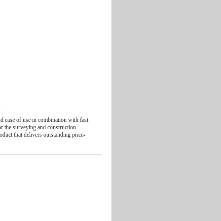
A
 ease of use in combination with fast
r the surveying and construction
oduct that delivers outstanding price-